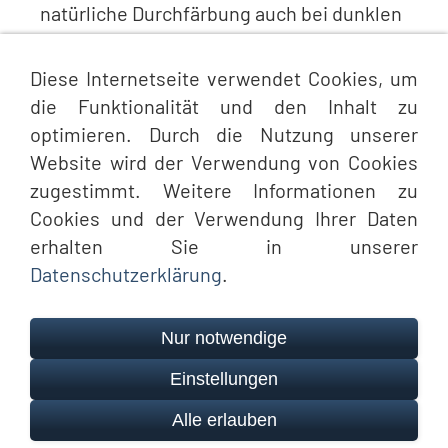
natürliche Durchfärbung auch bei dunklen
Farben
Diese Internetseite verwendet Cookies, um
Bis 10 Dachneigung einsetzbar
die Funktionalität und den Inhalt zu
Erfüllt optimale technische
optimieren. Durch die Nutzung unserer
Voraussetzungen
Website wird der Verwendung von Cookies
zugestimmt. Weitere Informationen zu
Cookies und der Verwendung Ihrer Daten
erhalten Sie in unserer
Datenschutzerklärung
.
Nur notwendige
Einstellungen
Impressum
Datenschutz
Cookies
Barrierefreiheit
Alle erlauben
© Schmoock Design